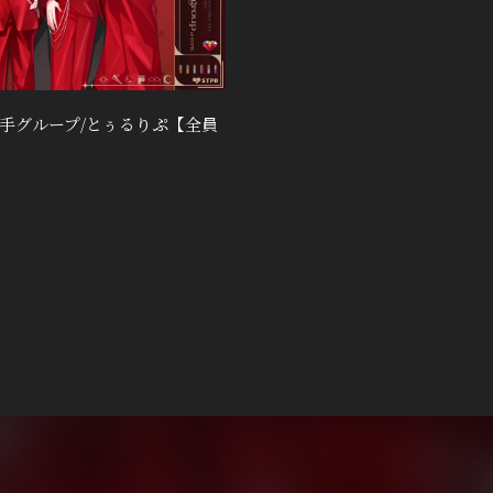
Q&A
い手グループ/とぅるりぷ【全員