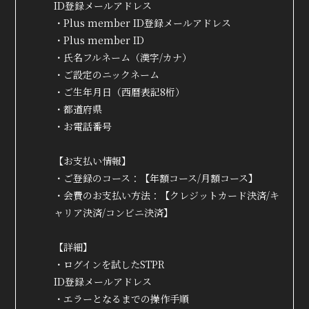
MOVIE
ID登録メールアドレス
・Plus member ID登録メールアドレス
RADIO
・Plus member ID
PHOTO
・氏名フルネーム（漢字/カナ）
・ご設定のニックネーム
Q&A
・ご生年月日（西暦表記8桁）
・都道府県
・お電話番号
【お支払い情報】
・ご登録のコース：【年額コース/月額コース】
・会費のお支払い方法：【クレジットカード決済/キ
ャリア決済/コンビニ決済】
【詳細】
・ログインを試したSTPR
ID登録メールアドレス
・エラーとなるまでの操作手順