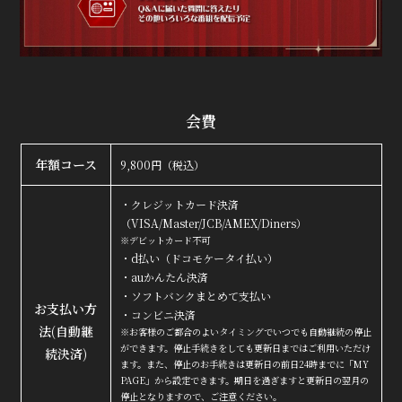
True&Lip
会費
ファンクラブ
年額コース
9,800円（税込）
会員登録
ログイン
・クレジットカード決済
（VISA/Master/JCB/AMEX/Diners）
※デビットカード不可
MOVIE
・d払い（ドコモケータイ払い）
・auかんたん決済
RADIO
・ソフトバンクまとめて支払い
お支払い方
PHOTO
・コンビニ決済
法
(自動継
※お客様のご都合のよいタイミングでいつでも自動継続の停止
Q&A
ができます。停止手続きをしても更新日まではご利用いただけ
続決済)
ます。また、停止のお手続きは更新日の前日24時までに「MY
PAGE」から設定できます。期日を過ぎますと更新日の翌月の
停止となりますので、ご注意ください。