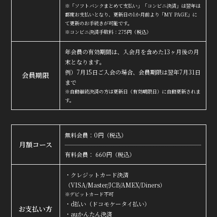
※「ソフトバンクまとめて支払い」「コンビニ決済」は翌年は
都度お支払いとなり、更新日の1か月前より「MY PAGE」に
て更新のお手続きが可能です。
※コンビニ決済手数料：275円（税込）
年会員の有効期間は、入会月を含めた13ヶ月後の月
末となります。
例）7月15日ご入会の場合、会員期限は翌年7月31日
会員期限
まで
※自動継続決済の方は更新日（有効期限日）に自動更新されま
す。
無料会員：0円（税込）
月額コース
有料会員： 660円（税込）
・クレジットカード決済
（VISA/Master/JCB/AMEX/Diners）
※デビットカード不可
・d払い（ドコモケータイ払い）
お支払い方
・auかんたん決済