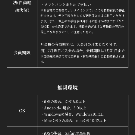
法
(自動継
・ソフトバンクまとめて支払い
続決済)
※お客様のご都合のよいタイミングでいつでも自動継続の停止
ができます。停止手続きをしても更新日まではご利用いただけ
ます。また、停止のお手続きは更新日の前日24時までに「MY
PAGE」から設定できます。期日を過ぎますと更新日の翌月の
停止となりますので、ご注意ください。
月会員の有効期間は、入会月の月末となります。
例）7月15日ご入会の場合、会員期限は7月31日まで
会員期限
※自動継続決済の方は更新日（有効期限日）に自動更新されま
す。
推奨環境
・iOSの場合、iOS15.0以上
・Androidの場合、8.0以上
OS
・Windowsの場合、Windows10以上
・Mac OS Xの場合、macOS 10.12以上
・iOSの場合、Safariの最新版