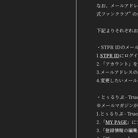
DISCOGRAPHY
なお、メールアドレス
式ファンクラブ” 
下記よりそれぞれお
・STPR IDのメ
1.
STPR ID
にログイ
2.「アカウント」
3.メールアドレス
4.変更したいメー
・とぅるりぷ - T
※メールマガジンが
1.とぅるりぷ - T
2.「
MY PAGE
」に
3.「登録情報の編