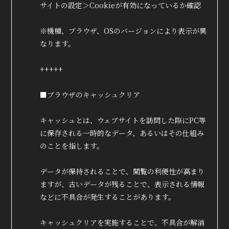
サイトの設定＞Cookieが有効になっているか確認
※機種、ブラウザ、OSのバージョンにより表示が異
なります。
True&Lip
ファンクラブ
+++++
会員登録
ログイン
■ブラウザのキャッシュクリア
MOVIE
キャッシュとは、ウェブサイトを訪問した際にPC等
に保存される一時的なデータ、あるいはその仕組み
RADIO
のことを指します。
PHOTO
データが保持されることで、閲覧の利便性が高まり
Q&A
ますが、古いデータが残ることで、表示される情報
などに不具合が発生することがあります。
キャッシュクリアを実施することで、不具合が解消