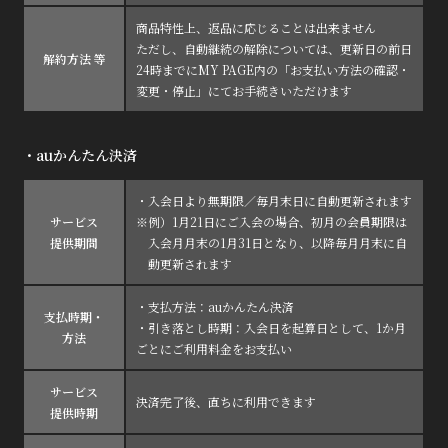
商品特性上、返品に応じることは出来ません
ただし、自動継続の解除については、更新日の前日
解約方法 等
24時までにMY PAGE内の「お支払い方法の確認・
変更・停止」にてお手続きいただけます
・auかんたん決済
・入会日より無期限／毎月末日に自動更新されます
サービス
※例）1月21日にご入会の場合、初月の会員期限は
提供期間
入会月月末の1月31日となり、以降毎月月末に自
動更新されます
・支払方法：auかんたん決済
支払時期・
・引き落とし時期：入会日を起算日として、1か月
方法
ごとにご利用料金をお支払い
サービス
決済完了後、直ちに利用できます
提供時期