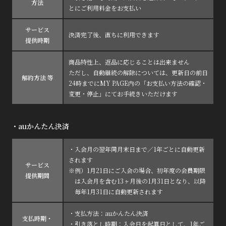
方法
とにご利用料金をお支払い
サービス
決済完了後、直ちに利用できます
提供時期
商品特性上、返品に応じることは出来ません
ただし、自動継続の解除については、更新日の前日
解約方法 等
24時までにMY PAGE内の「お支払い方法の確認・
変更・停止」にてお手続きいただけます
・auかんたん決済
・入会月の翌年同月末日まで／1年ごとに自動更新
されます
サービス
※例）1月21日にご入会の場合、初年度の会員期限
提供期間
は入会月を含む13ヶ月後の1月31日となり、以降
毎年1月31日に自動更新されます
・支払方法：auかんたん決済
支払時期・
・引き落とし時期：入会日を起算日として、1年ご