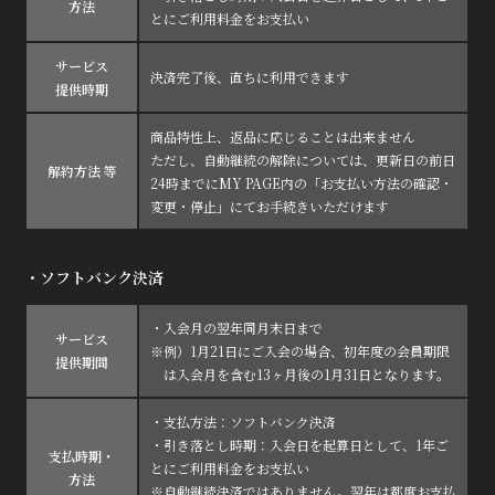
方法
とにご利用料金をお支払い
サービス
決済完了後、直ちに利用できます
提供時期
商品特性上、返品に応じることは出来ません
ただし、自動継続の解除については、更新日の前日
解約方法 等
24時までにMY PAGE内の「お支払い方法の確認・
変更・停止」にてお手続きいただけます
・ソフトバンク決済
・入会月の翌年同月末日まで
サービス
※例）1月21日にご入会の場合、初年度の会員期限
提供期間
は入会月を含む13ヶ月後の1月31日となります。
・支払方法：ソフトバンク決済
・引き落とし時期：入会日を起算日として、1年ご
True&Lip
支払時期・
とにご利用料金をお支払い
ファンクラブ
方法
※自動継続決済ではありません。翌年は都度お支払