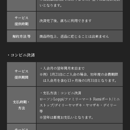
いとなります。
会員登録
ログイン
サービス
決済完了後、直ちに利用できます
提供時期
MOVIE
解約方法 等
商品特性上、返品に応じることは出来ません
RADIO
PHOTO
・コンビニ決済
Q&A
・入会月の翌年同月末日まで
サービス
※例）1月21日にご入会の場合、初年度の会員期限
提供期間
は入会月を含む13ヶ月後の1月31日となります。
・支払方法：コンビニ決済
ローソンLoppi/ファミリーマート Famiポート/ミニ
支払時期・
ストップ/デイリーヤマザキ・ヤマザキ・デイリー
方法
等
※翌年は都度お支払いとなります。
サービス