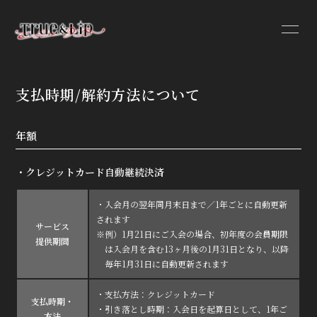
支払時期/解約方法について
HOME
年額
INFORMATION
PROFILE
・クレジットカード自動継続決済
VIDEO
・入会月の翌年同月末日まで／1年ごとに自動更新
DISCOGRAPHY
されます
サービス
※例）1月21日にご入会の場合、初年度の会員期限
提供期間
は入会月を含む13ヶ月後の1月31日となり、以降
毎年1月31日に自動更新されます
・支払方法：クレジットカード
支払時期・
・引き落とし時期：入会日を起算日として、1年ご
方法