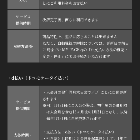
とにご利用料金をお支払い
サービス
決済完了後、直ちに利用できます
提供時期
商品特性上、返品に応じることは出来ません
ただし、自動継続の解除については、更新日の前日
解約方法 等
24時までにMY PAGE内の「お支払い方法の確認・
変更・停止」にてお手続きいただけます
・d払い（ドコモケータイ払い）
・入会月の翌年同月末日まで／1年ごとに自動更新
されます
サービス
※例）1月21日にご入会の場合、初年度の会員期限
提供期間
は入会月を含む13ヶ月後の1月31日となり、以降
毎年1月31日に自動更新されます
・支払方法：d払い（ドコモケータイ払い）
支払時期・
・引き落とし時期：入会日を起算日として、1年ご