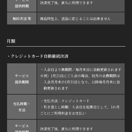
決済完了後、直ちに利用できます
提供時期
解約方法 等
商品特性上、返品に応じることは出来ません
月額
・クレジットカード自動継続決済
・入会日より無期限／毎月末日に自動更新されます
サービス
※例）1月21日にご入会の場合、初月の会員期限は
提供期間
入会月月末の1月31日となり、以降毎月月末に自
動更新されます
・支払方法：クレジットカード
支払時期・
・引き落とし時期：入会日を起算日として、1か月
方法
ごとにご利用料金をお支払い
サービス
決済完了後、直ちに利用できます
提供時期