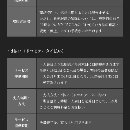
商品特性上、返品に応じることは出来ません
ただし、自動継続の解除については、更新日の前日
解約方法 等
24時までにMY PAGE内の「お支払い方法の確認・
変更・停止」にてお手続きいただけます
・d払い（ドコモケータイ払い）
・入会日より無期限／毎月末日に自動更新されます
サービス
※例）1月21日にご入会の場合、初月の会員期限は
提供期間
入会月月末の1月31日となり、以降毎月月末に自
動更新されます
・支払方法：d払い（ドコモケータイ払い）
支払時期・
・引き落とし時期：入会日を起算日として、1か月
方法
ごとにご利用料金をお支払い
サービス
決済完了後、直ちに利用できます
提供時期