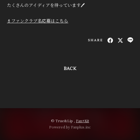
たくさんのアイディアを待っています🖊
True&Lip
ファンクラブ
💄ファンクラブ名応募はこちら
会員登録
ログイン
SHARE
MOVIE
RADIO
BACK
PHOTO
Q&A
© True&Lip ,
Fan+Kit
Powered by Fanplus.inc