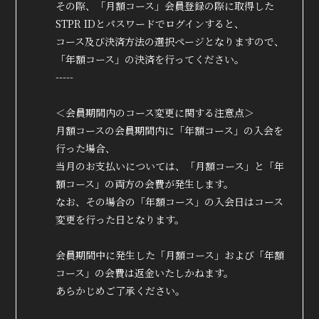
True&Lip
その際、「月額コース」会員登録の際に取得した
ファンクラブ
STPR IDとパスワードでログインすると、
コース及び決済方法の選択ページとなりますので、
会員登録
ログイン
「年額コース」の決済を行ってください。
-----
MOVIE
＜会員期間内のコース変更に関する注意点＞
RADIO
月額コースの会員期間内に「年額コース」の入会を
行った場合、
PHOTO
当月のお支払いについては、「月額コース」と「年
Q&A
額コース」の両方の会費が発生します。
なお、その場合の「年額コース」の入会日はコース
変更を行った日となります。
会員期間中に発生した「月額コース」および「年額
コース」の会費は返金いたしかねます。
あらかじめご了承ください。