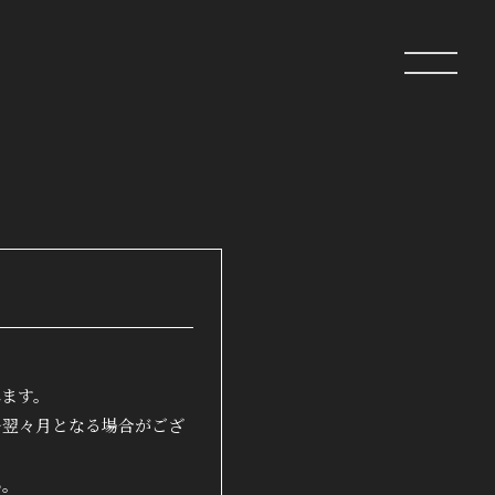
ip
クラブ
ログイン
れます。
～翌々月となる場合がござ
い。