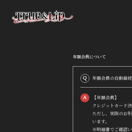
年額会員について
HOME
年額会員の自動継続
Q
INFORMATION
【年額会員】
A
クレジットカード決
PROFILE
ただし、実際のお引
VIDEO
います。
※明細書でご確認い