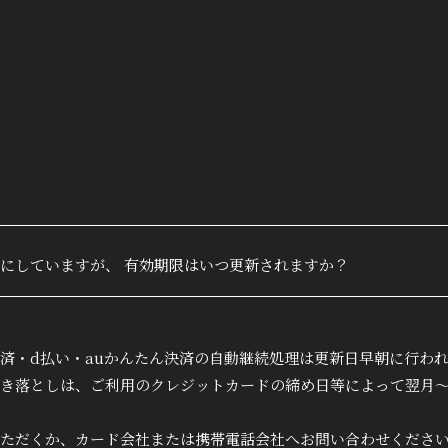
True&L
ファン
会員登録
にしていますが、 有効期限はいつ更新されますか？
MOVIE
RADIO
済・d払い・auかんたん決済の自動継続処理は更新日早朝に行わ
き落としは、ご利用のクレジットカードの締め日等によって翌月
PHOTO
ただくか、カード会社または携帯電話会社へお問い合わせくださ