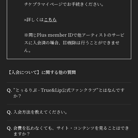
チケプラマイページでお手続きください。
»詳しくは
こちら
True&Lip
ファンクラブ
※同じPlus member IDで他アーティストのサービ
スに入会済の場合、ID削除は行うことができませ
会員登録
ログイン
ん。
MOVIE
【入会について】に関する他の質問
RADIO
”とぅるりぷ - True&Lip公式ファンクラブ”とはなんです
Q.
PHOTO
か？
Q&A
入会方法を教えてください。
Q.
会費を払わなくても、サイト・コンテンツを見ることはでき
Q.
ますか？