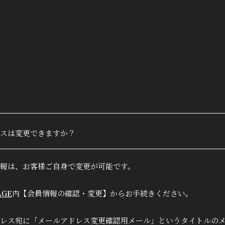
True&L
ファン
会員登録
スは変更できますか？
MOVIE
報は、お客様ご自身で変更が可能です。
RADIO
AGE
内【会員情報の確認・変更】からお手続きください。
PHOTO
レス宛に「メールアドレス変更確認用メール」というタイトルの