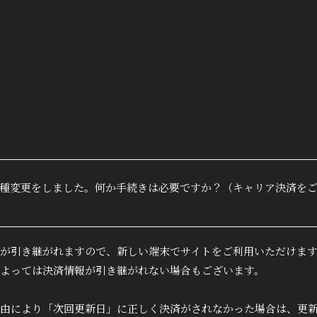
True&L
ファン
会員登録
種変更をしました。何か手続きは必要ですか？（キャリア決済をご
MOVIE
RADIO
が引き継がれますので、新しい端末でサイトをご利用いただけま
よっては決済情報が引き継がれない場合もございます。
PHOTO
由により「次回更新日」に正しく決済がされなかった場合は、更新