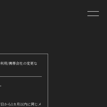
ip
クラブ
ログイン
利用/携帯会社の変更な
す。
日から1カ月以内に同じメ